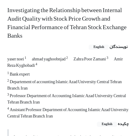
Investigating the Relationship between Internal
Audit Quality with Stock Price Growth and
Financial Performance of Tehran Stock Exchange
Banks
نویسندگان
English
1
2
3
yaser noei
ahmad yaghoobnjad
Zahra Poor Zamani
Amir
4
Reza Kyghobadi
1
Bank expert
2
Departement of accounting Islamic Azad University, Central Tehran
Branch,, Iran
3
Professor, Department of Accounting, Islamic Azad University, Central
Tehran Branch, Iran
4
Assistant Professor, Department of Accounting, Islamic Azad University,
Central Tehran Branch, Iran
چکیده
English