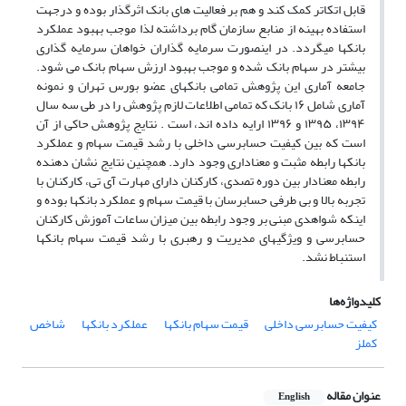
قابل اتکاتر کمک کند و هم بر فعالیت های بانک اثرگذار بوده و درجهت
استفاده بهینه از منابع سازمان گام برداشته لذا موجب بهبود عملکرد
بانکها میگردد. در اینصورت سرمایه گذاران خواهان سرمایه گذاری
بیشتر در سهام بانک شده و موجب بهبود ارزش سهام بانک می شود.
جامعه آماری این پژوهش تمامی بانکهای عضو بورس تهران و نمونه
آماری شامل ۱۶ بانک که تمامی اطلاعات لازم پژوهش را در طی سه سال
۱۳۹۴، ۱۳۹۵ و ۱۳۹۶ ارایه داده اند، است . نتایج پژوهش حاکی از آن
است که بین کیفیت حسابرسی داخلی با رشد قیمت سهام و عملکرد
بانکها رابطه مثبت و معناداری وجود دارد. همچنین نتایج نشان دهنده
رابطه معنادار بین دوره تصدی، کارکنان دارای مهارت آی تی، کارکنان با
تجربه بالا و بی طرفی حسابرسان با قیمت سهام و عملکرد بانکها بوده و
اینکه شواهدی مبنی بر وجود رابطه بین میزان ساعات آموزش کارکنان
حسابرسی و ویژگیهای مدیریت و رهبری با رشد قیمت سهام بانکها
استنباط نشد.
کلیدواژه‌ها
کیفیت حسابرسی داخلی
قیمت سهام بانکها
عملکرد بانکها
شاخص
کملز
عنوان مقاله
English