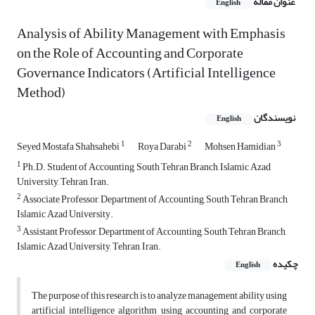
عنوان مقاله
English
Analysis of Ability Management with Emphasis
on the Role of Accounting and Corporate
Governance Indicators (Artificial Intelligence
Method)
نویسندگان
English
1
2
3
Seyed Mostafa Shahsahebi
Roya Darabi
Mohsen Hamidian
1
Ph.D. Student of Accounting, South Tehran Branch, Islamic Azad
University, Tehran, Iran.
2
Associate Professor, Department of Accounting, South Tehran Branch,
Islamic Azad University.
3
Assistant Professor, Department of Accounting, South Tehran Branch,
Islamic Azad University, Tehran, Iran.
چکیده
English
The purpose of this research is to analyze management ability using
artificial intelligence algorithm using accounting and corporate