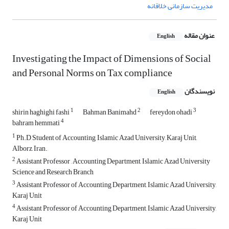
مدیریت سازمانی خلاقانه
عنوان مقاله
English
Investigating the Impact of Dimensions of Social
and Personal Norms on Tax compliance
نویسندگان
English
1
2
3
shirin haghighi fashi
Bahman Banimahd
fereydon ohadi
4
bahram hemmati
1
Ph.D Student of Accounting, Islamic Azad University, Karaj Unit,
Alborz, Iran.
2
Assistant Professor , Accounting Department, Islamic Azad University
Science and Research Branch
3
Assistant Professor of Accounting Department, Islamic Azad University,
Karaj Unit
4
Assistant Professor of Accounting Department, Islamic Azad University,
Karaj Unit