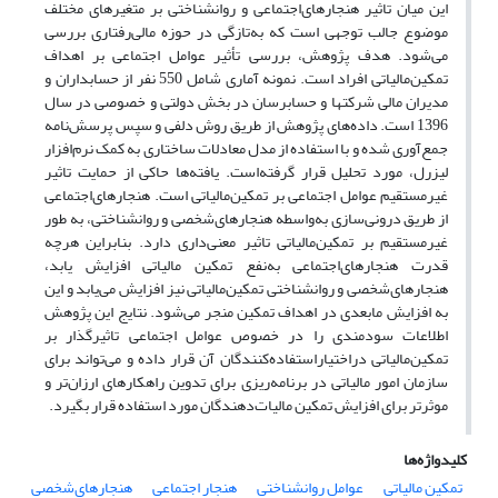
این میان تاثیر هنجارهای‌اجتماعی و روانشناختی بر متغیرهای مختلف
موضوع جالب توجهی است که به‌تازگی در حوزه مالی‌رفتاری بررسی
می‌شود. هدف پژوهش، بررسی تأثیر عوامل اجتماعی بر اهداف
تمکین‌مالیاتی افراد است. نمونه آماری شامل 550 نفر از حسابداران و
مدیران مالی شرکتها و حسابرسان در بخش دولتی و خصوصی در سال
1396 است. داده‌های پژوهش از طریق روش دلفی و سپس پرسش‌نامه
جمع‌آوری شده و با استفاده از مدل معادلات ساختاری به کمک نرم‌افزار
لیزرل، مورد تحلیل قرار گرفته‌است. یافته‌ها حاکی از حمایت تاثیر
غیرمستقیم عوامل اجتماعی بر تمکین‌مالیاتی است. هنجارهای‌اجتماعی
از طریق درونی‌سازی به‌واسطه هنجارهای‌شخصی و روانشناختی، به طور
غیرمستقیم بر تمکین‌مالیاتی تاثیر معنی‌داری دارد. بنابراین هرچه
قدرت هنجارهای‌اجتماعی به‌نفع تمکین مالیاتی افزایش یابد،
هنجارهای‌شخصی و روانشناختی تمکین‌مالیاتی نیز افزایش می‌یابد و این
به افزایش مابعدی در اهداف تمکین منجر می‌شود. نتایج این پژوهش
اطلاعات سودمندی را در خصوص عوامل اجتماعی تاثیر‌گذار بر
تمکین‌مالیاتی دراختیاراستفاده‌کنندگان آن قرار داده و می‌تواند برای
سازمان امور مالیاتی در برنامه‌ریزی برای تدوین راهکارهای ارزان‌تر و
موثرتر برای افزایش تمکین مالیات‌دهندگان مورد استفاده قرار بگیرد.
کلیدواژه‌ها
تمکین مالیاتی
عوامل روانشناختی
هنجار اجتماعی
هنجارهای‌شخصی