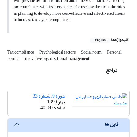
will provide useful information about the social factors affecting
tax compliance with its users and can be used by the tax authorities
in planning to develop more cost-effective and effective solutions
to increase taxpayer's compliance.
کلیدواژه‌ها
English
Tax compliance
Psychological factors
Social norm
Personal
norms
Innovative organizational management
مراجع
دوره 9، شماره 33
بهار 1399
صفحه
40-60
فایل ها