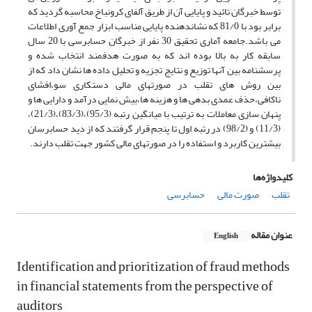
توسط خبرگان تائید و پایایی آن از طریق آلفای کرونباخ محاسبه گردید که
برابر بود با 81/0 که نشاندهنده پایایی مناسب ابزار جمع آوری اطلاعات
می باشد.جامعه آماری تحقیق 30 نفر از خبرگان حسابرسی با 20 سال
سابقه کار به بالا بوده اند که به صورت هدفمند انتخاب شده و
پرسشنامه بین آنها توزیع و نتایج تجزیه و تحلیل داده ها نشان داد که از
بین روش های تقلب در صورتهای مالی دستکاری سو،افشای
ناکافی،حذف عمدی بدهی ها و هزینه ها،بیش نمایی درآمد و دارایی ها و
پنهان سازی معاملات به ترتیب با میانگین رتبه (95/3)،(83/3)،(21/3)،
(11/3) و (98/2) در رتبه اول تا پنجم قرار گرفتند که از دید حسابرسان
بیشترین کاربرد و استفاده را در صورتهای مالی کشور جهت تقلب دارند.
کلیدواژه‌ها
تقلب
صورت مالی
حسابرسی
عنوان مقاله
English
Identification and prioritization of fraud methods
in financial statements from the perspective of
auditors