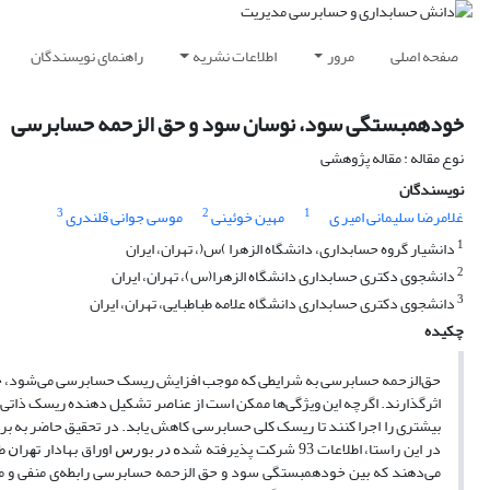
صفحه اصلی
مرور
اطلاعات نشریه
راهنمای نویسندگان
خودهمبستگی سود، نوسان سود و حق الزحمه حسابرسی
نوع مقاله : مقاله پژوهشی
نویسندگان
3
2
1
غلامرضا سلیمانی امیر ی
مهین خوئینی
موسی جوانی قلندری
1
دانشیار گروه حسابداری، دانشگاه الزهرا )س(، تهران، ایران
2
دانشجوی دکتری حسابداری دانشگاه الزهرا(س)، تهران، ایران
3
دانشجوی دکتری حسابداری دانشگاه علامه طباطبایی، تهران، ایران
چکیده
حق‌الزحمه حسابرسی به شرایطی که موجب افزایش ریسک حسابرسی می‌شود، 
اثرگذارند. اگرچه این ویژگی‌ها ممکن است از عناصر تشکیل دهنده ریسک ذاتی ب
بیشتری را اجرا کنند تا ریسک کلی حسابرسی کاهش یابد. در تحقیق حاضر به ب
می‌دهند که بین خودهمبستگی سود و حق الزحمه حسابرسی رابطه‌ی منفی و معن