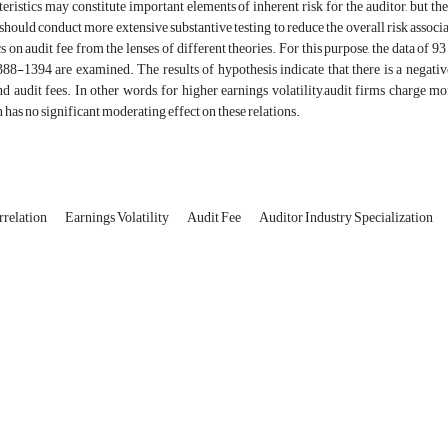
eristics may constitute important elements of inherent risk for the auditor, but th
s should conduct more extensive substantive testing to reduce the overall risk associa
cs on audit fee from the lenses of different theories. For this purpose, the data of
388-1394 are examined. The results of hypothesis indicate that there is a negativ
and audit fees. In other words, for higher earnings volatility,audit firms charge mo
n has no significant moderating effect on these relations.
rrelation
Earnings Volatility
Audit Fee
Auditor Industry Specialization