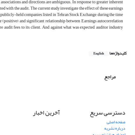
e associations and directions are ambiguous. In response to greater inherent
ted with the audit. The current study investigate the effect of these earnings
 93 publicly-held companies listed in Tehran Stock Exchange, during the time
e (positive) and significant relationship between Earnings autocorrelation
re audit fees to its client. And against what was expected, auditor industry
کلیدواژه‌ها
English
مراجع
دسترسی سریع
آخرین اخبار
صفحه اصلی
درباره نشریه
اعضای هیات تحریریه