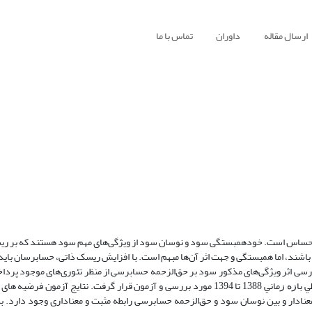
ارسال مقاله
داوران
تماس با ما
حساس است. خودهمبستگی سود و نوسان سود از ویژگی‌های مهم سود هستند که بر 
اشند، اما همبستگی و جهت اثر آن‌ها مبهم است. با افزایش ریسک ذاتی، حسابرسان باید
ررسی اثر ویژگی‌های مذکور سود بر حق‌الزحمه حسابرسی از منظر تئوری‌های موجود پرد
در این راستا، اطلاعات 93 شرکت ﭘﺬﻳﺮﻓﺘﻪ ﺷﺪﻩ ﺩﺭ ﺑﻮﺭﺱ اوراق بهادار ﺗﻬﺮﺍﻥ ﻃﻲ ﺑﺎﺯﻩ ﺯﻣﺎﻧﻲ 1388 تا 1394 مورد بررسی و آزمون قرار گرفت. ن
ادار و بین نوسان سود و حق‌الزحمه حسابرسی رابطه مثبت و معناداری وجود دارد. ب