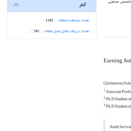
، تخصص صنعتی
آمار
تعداد مشاهده مقاله
1,102
تعداد دریافت فایل اصل مقاله
765
Earning Aut
Gholamreza Sol
1
Associate Profes
2
Ph.D Student of
3
Ph.D Student of
Audit fee is s