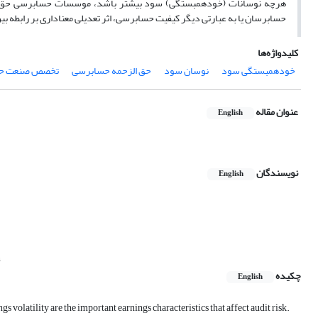
هرچه نوسانات (خودهمبستگی) سود بیشتر باشد، موسسات حسابرسی حق الز
حسابرسان یا به عبارتی دیگر کیفیت حسابرسی، اثر تعدیلی معناداری بر رابطه ب
کلیدواژه‌ها
خودهمبستگی سود
نوسان سود
حق الزحمه حسابرسی
تخصص صنعت حس
عنوان مقاله
English
نویسندگان
English
n
چکیده
English
gs volatility are the important earnings characteristics that affect audit risk.