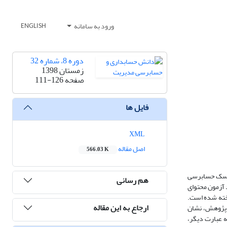
ورود به سامانه
ENGLISH
دوره 8، شماره 32
زمستان 1398
صفحه
111-126
فایل ها
XML
اصل مقاله
566.03 K
ریسک حسابرسی
هم رسانی
 آزمون محتوای
اخته شده است.
ارجاع به این مقاله
تایج آزمون فرضیه های پژوهش، نشان
ه عبارت دیگر،