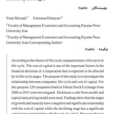
نویسندگان
English
1
2
Yaser Shirzadi
Foroozan Dolatyari
1
Faculty of Management, Economics and Accounting, Payame Noor
University, Iran
2
Faculty of Management, Economics and Accounting, Payame Noor
University, Iran (Corresponding Author)
چکیده
English
According to the theory of life cycle, companies have a life curve or
life cycle. The cost of capital is one of the important factors in the
financial decisions of a corporation that is expected to be affected
by its life cycle stages. The purpose of this study is to investigate the
relationship between companies' life cycle and cost of capital. For
this purpose, 120 companies listed in Tehran Stock Exchange from
2006 to 2015 were investigated. Dickinson's cash flows model and
capital asset pricing model were used. Findings show that the stages
of growth and maturity have a negative and significant relationship
with the cost of capital, while the declining stage has a significant
and positive relationship with the cost of capital. However, there is