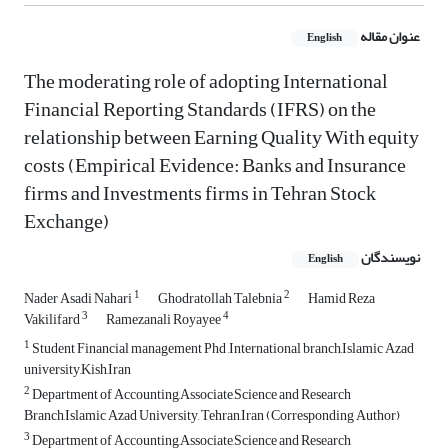
عنوان مقاله
English
The moderating role of adopting International
Financial Reporting Standards (IFRS) on the
relationship between Earning Quality With equity
costs (Empirical Evidence: Banks and Insurance
firms and Investments firms in Tehran Stock
Exchange)
نویسندگان
English
1
2
Nader Asadi Nahari
Ghodratollah Talebnia
Hamid Reza
3
4
Vakilifard
Ramezanali Royayee
1
Student Financial management Phd ,International branch,Islamic Azad
university,Kish,Iran
2
Department of Accounting,Associate,Science and Research
Branch,Islamic Azad University, Tehran,Iran (Corresponding Author)
3
Department of Accounting,Associate,Science and Research