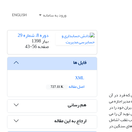
ورود به سامانه
ENGLISH
دوره 8، شماره 29
بهار 1398
صفحه
43-56
فایل ها
XML
اصل مقاله
727.11 K
 که فرد در آن
مدیر اجازه می
هم رسانی
ران خود را در
 نوید آن را می
اب تقلب (شامل
ارجاع به این مقاله
 های سنگین در