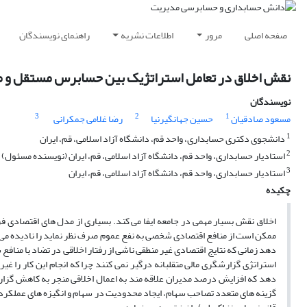
صفحه اصلی
مرور
اطلاعات نشریه
راهنمای نویسندگان
نقش اخلاق در تعامل استراتژیک بین حسابرس مستقل و مدی
نویسندگان
3
2
1
مسعود صادقیان
حسین جهانگیرنیا
رضا غلامی جمکرانی
1
دانشجوی دکتری حسابداری، واحد قم، دانشگاه آزاد اسلامی، قم، ایران
2
استادیار حسابداری، واحد قم، دانشگاه آزاد اسلامی، قم، ایران (نویسنده مسئول)
3
استادیار حسابداری، واحد قم، دانشگاه آزاد اسلامی، قم، ایران
چکیده
اخلاق نقش بسیار مهمی در جامعه ایفا می کند. بسیاری از مدل های اقتصادی 
ممکن است از منافع اقتصادی شخصی به نفع عموم صرف نظر نماید را نادیده می گ
دهد زمانی که نتایج اقتصادی غیر منطقی ناشی از رفتار اخلاقی در تضاد با منا
استراتژی گزارشگری مالی متقلبانه درگیر نمی کنند چرا که انجام این کار را غی
دهد که افزایش درصد مدیران علاقه مند به اعمال اخلاقی منجر به کاهش گزار
گزینه های متعدد تصاحب سهام، ایجاد محدودیت در سهام و انگیزه های عملکردی