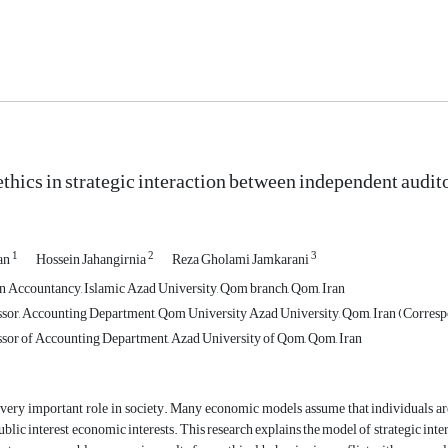
 ethics in strategic interaction between independent au
1
2
3
an
Hossein Jahangirnia
Reza Gholami Jamkarani
in Accountancy, Islamic Azad University, Qom branch, Qom, Iran
ssor, Accounting Department, Qom University Azad University, Qom, Iran (Corres
ssor of Accounting Department, Azad University of Qom, Qom, Iran
 very important role in society. Many economic models assume that individuals are
blic interest economic interests. This research explains the model of strategic i