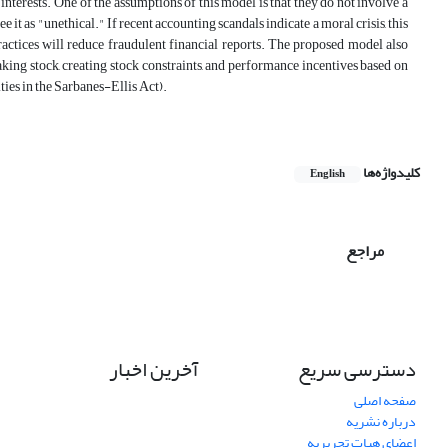
nterests. One of the assumptions of this model is that they do not involve a
e it as "unethical." If recent accounting scandals indicate a moral crisis, this
actices will reduce fraudulent financial reports. The proposed model also
aking stock, creating stock constraints, and performance incentives based on
lties in the Sarbanes-Ellis Act).
کلیدواژه‌ها
English
مراجع
دسترسی سریع
آخرین اخبار
صفحه اصلی
درباره نشریه
اعضای هیات تحریریه