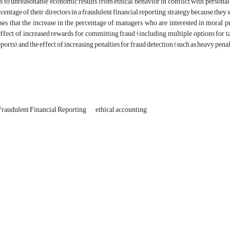
 to unreasonable economic results from ethical behavior in conflict with personal i
centage of their directors in a fraudulent financial reporting strategy because they se
s that the increase in the percentage of managers who are interested in moral pr
effect of increased rewards for committing fraud (including multiple options for t
orts), and the effect of increasing penalties for fraud detection (such as heavy pena
Fraudulent Financial Reporting
ethical accounting