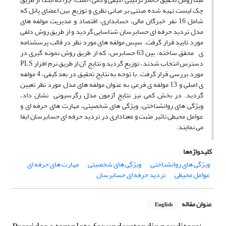
چک لیست تهیه شده مبتنی بر مبانی نظری و توزیع بین اعضای پانل که
شامل 16 نفر خبرگان مالی، حسابداری، اقتصاد و مدیریت مولفه های
مدل تردید حرفه ای حسابرسان شناسایی گردید و از طریق روش دلفی
مورد تایید قرار گرفت. سپس مولفه های مورد نظر در قالب پرسشنامه
ی محقق ساخته، بین 63 حسابرس، که از طریق روش نمونه گیری در
دسترس انتخاب شدند، توزیع گردید و نتایج آن از طریق نرم افزار PLS
مورد بررسی قرار گرفت. با توجه به نتایج تحقیق در بعد کیفی، 4 مولفه
ی اصلی و 13 مولفه ی فرعی به عنوان مولفه های مدل مورد نظر تعیین
گردید. در بخش کمی نیز نتایج آزمون مدل رگرسیونی نشان داد،
ویژگی های روانشناختی، ویژگی های شخصیتی، مهارت های حرفه ای و
عوامل محیطی تاثیر مثبت و معناداری در تردید حرفه ای حسابرسان ایفا
می نمایند.
کلیدواژه‌ها
ویژگی های روانشناختی
ویژگی های شخصیتی
مهارت های حرفه ای
عوامل محیطی
تردید حرفه ای حسابرسان
عنوان مقاله
English