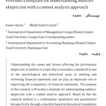
Provides a template for understanding auditors'
skepticism with a content analysis approach
نویسندگان
English
1
2
hasan valiyan
Mehdi Safari Gerayli
1
Assistant prof, Department of Management, Gorgan Branch, Islamic
Azad University, Gorgan, Iran (Corresponding author)
2
Assistant prof, Department of Accounting, Bandargaz Branch, Islamic
Azad University, Bandargaz, Iran
چکیده
English
Understanding the causes and factors affecting the professional
skepticism of auditors is a topic that is nowadays considered as one
of the psychological and behavioral areas of auditing and
reviewing financial statements and can play an important role in
improving the transparency of financial statements. The purpose
of this research is Provides a template for understanding auditors'
skepticism with a content analysis approach. Based on this, the
research method is a combination (qualitative and quantitative)
because firstly, through a checklist based on theoretical foundations