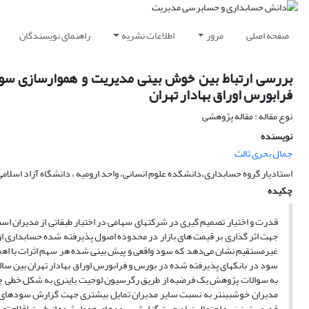
صفحه اصلی
مرور
اطلاعات نشریه
راهنمای نویسندگان
بررسی ارتباط بین خوش بینی مدیریت و هموارسازی سود 
فرابورس اوراق بهادار تهران
نوع مقاله : مقاله پژوهشی
نویسنده
جمال بحری ثالث
استادیار گروه حسابداری،دانشکده علوم انسانی، واحد ارومیه ، دانشگاه آزاد اسلامی ،
چکیده
قدرت و اختیار تصمیم گیری در شرکتهای سهامی در اختیار طبقاتی از مدیران است
جهت اثر گذاری بر قیمت های بازار در محدوده اصول پذیرفته شده حسابداری ا
غیرمستقیم نشان می‌دهد که سود واقعی و پیش بینی شده هر سهم اثرات با اهم
به سوالات پژوهش یک فرضیه از طریق رگرسیون لوجیت باینری به شکل خطی چند مت
مدیران خوشبین­تر به نسبت سایر مدیران تمایل بیشتری جهت گزارش سودهای همو
قدیمی تر نیز به احتمال زیاد جهت گزارش سودهای هموارشده از طریق اقلام تعهد