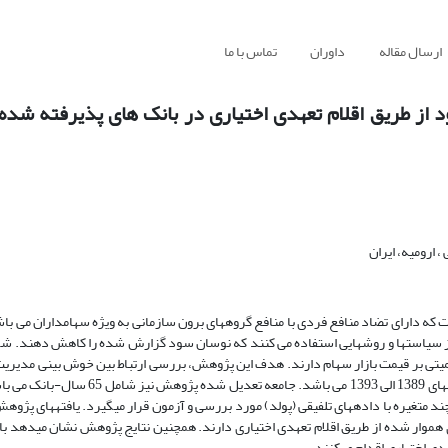
ارسال مقاله
داوران
تماس با ما
از طریق اقلام تعهدی اختیاری در بانک های پذیرفته شده
 ارومیه، ایران
 که دارای تضاد منافع فردی با منافع گروههای برون سازمانی به ویژه سهامداران می باش
ز سیاستها و روش­هایی استفاده می کنند که نوسان سود گزارش شده را کاهش دهند. ش
یتی بر قیمت بازار سهام دارند. هدف این پژوهش، بررسی ارتباط بین خوش بینی مدیری
سود در بانک­های پذیرفته شده در بورس و فرابورس اوراق بهادار تهران بین سالهای 1389 الی 
غیره با داده­های تلفیقی (پولد) مورد بررسی و آزمون قرار می­گیرد. یافته­های پژوه
ار شده از طریق اقلام تعهدی اختیاری دارند. همچنین نتایج پژوهش نشان می­دهد بانک
ی اختیاری اقدام می­کنند.