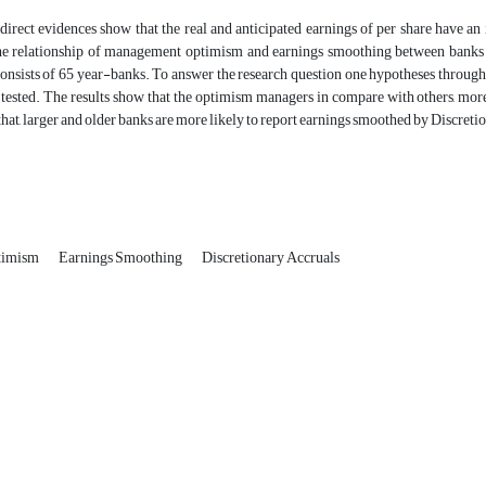
direct evidences show that the real and anticipated earnings of per share have an
the relationship of management optimism and earnings smoothing between banks
sists of 65 year-banks. To answer the research question one hypotheses through bi
tested. The results show that the optimism managers in compare with others, more
 that, larger and older banks are more likely to report earnings smoothed by Discreti
timism
Earnings Smoothing
Discretionary Accruals