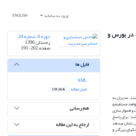
ورود به سامانه
ENGLISH
 در بورس و
دوره 6، شماره 24
زمستان 1396
صفحه
191-202
فایل ها
XML
اصل مقاله
539.36 K
ند. مدیران به
واهد مستقیم و
هم رسانی
ت و هموارسازی
1393 می باشد. جامعه تعدیل شده پژوهش نیز شامل 65 سال-بانک می باشد. برای پاسخ
ش نشان می­دهد
ارجاع به این مقاله
­های بزرگتر و