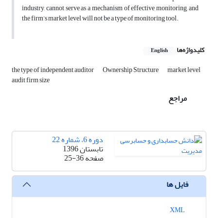
industry, cannot serve as a mechanism of effective monitoring, and
the firm’s market level will not be a type of monitoring tool.
کلیدواژه‌ها
English
the type of independent auditor
Ownership Structure
market level
audit firm size
مراجع
دوره 6، شماره 22
تابستان 1396
صفحه
25-36
فایل ها
XML