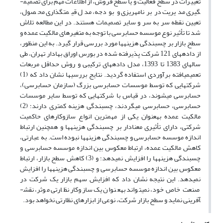
تغییرات در سطح فعالیت و یا سطح فروش، از اطلاعات مهم برای تصمیم­
گیری مدیریت در برنامه­ریزی و بودجه، مدل قیمت­گذاری محصول،
تعیین نقطه سر به سر و سایر تصمیمات هستند. در این مطالعه تلاش
شد تا تأثیر نوع موسسه حسابرسی با توجه به متغیرهای مالکیت عمده و
سطح بازار بر چسبندگی هزینه­ها مورد بررسی قرار گیرد. به این منظور،
از داده­های 121 شرکت پذیرفته شده در بورس اوراق بهادار تهران، طی
سال­های 1383 تا 1393، مدل داده­های ترکیبی و روش حداقل مربعات
تعمیم­یافته برآوردی استفاده گردید. نتایج بررسی­ها نشان داد که (1)
شرکت­هایی که توسط موسسات حسابرسی بزرگ (سازمان حسابرسی)،
حسابرسی می­شوند، در قیاس با شرکت­هایی که توسط سایر موسسات
حسابرسی، حسابرسی می­گردند، چسبندگی هزینه کمتری دارند؛ (2)
مالکیت عمده به­عنوان یکی از مهمترین انواع سازوکارهای حاکمیت
شرکتی، دارای تأثیری معنادار بر چسبندگی هزینه­ها و همچنین ارتباط
اندازه موسسه حسابرسی و چسبندگی هزینه­ها نبوده است. به عبارتی،
کاهش مالکیت عمده، ارتباط معکوس بین اندازه موسسه حسابرسی و
چسبندگی هزینه­ها را افزایش نمی­دهد؛ و (3) کاهش سطح بازار، ارتباط
معکوس بین اندازه موسسه حسابرسی و چسبندگی هزینه­ها را افزایش
نمی­دهد. این نتیجه نشان داد که افزایش سهم بازار یک شرکت در
صنعت خاص خود، نمی­تواند به­عنوان یک سازوکار نظارتی موثر، نقش­
آفرینی نماید و سطح بازار شرکت، نوعی از ابزارهای نظارتی نخواهد بود.