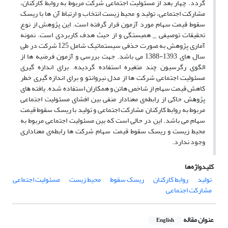
گردد. چهار بعد از مسئولیت اجتماعی شرکت مربوط به رواﺑﻂ ﮐﺎرﮐﻨﺎن،
ﻣﺸﺎرﮐﺖ اﺟﺘﻤﺎﻋﯽ، ﺗﻮﻟﯿﺪ و ﻣﺤﯿﻂ زیست انتخاب و ارتباط آن ها با ریسک
سقوط قیمت سهام مورد آزمون قرار گرفته است. این پژوهش از نوع
تحقیقات توصیفی _ همبستگی و از حیث هدف کاربردی است. نمونه
آماری پژوهش به صورت حذفی سیستماتیک شامل 125 شرکت در طی
سال های 1393-1388 می باشد. جهت بررسی و آزمون فرضیه ها از
الگوی رگرسیون چند متغیره استفاده گردیده. برای اندازه گیری
مسئولیت اجتماعی شرکت ها از مدل نیروانتو و برای اندازه گیری خطر
کاهش قیمت سهام از شاخص هاتن و همکاران استفاده شده. ﯾﺎﻓﺘﻪ ﻫﺎی
ﭘﮋوﻫﺶ ﺣﺎﮐﯽ از راﺑﻄﻪی ﻣﻌﻨﺎدار منفی بین افشای مسئولیت اجتماعی
مربوط به روابط کارکنان, مشارکت اجتماعی و تولید با ریسک سقوط قیمت
سهام می باشد. این در حالی است که بین مسئولیت اجتماعی مربوط به
محیط زیست و ریسک سقوط قیمت سهام شرکت ها راﺑﻄﻪی معناداری
وجود ندارد.
کلیدواژه‌ها
تولید
روابط کارکنان
ریسک سقوط
محیط زیست
ﻣﺴﺌﻮﻟﯿﺖ اﺟﺘﻤاعی
مشارکت اجتماعی
عنوان مقاله
English