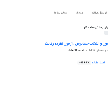
ارسال مقاله
داوران
تماس با ما
وان رقابتی صاحبکار
ول و انتخاب حسابرس : آزمون نظریه رقابت
305-314
اصل مقاله
409.09 K