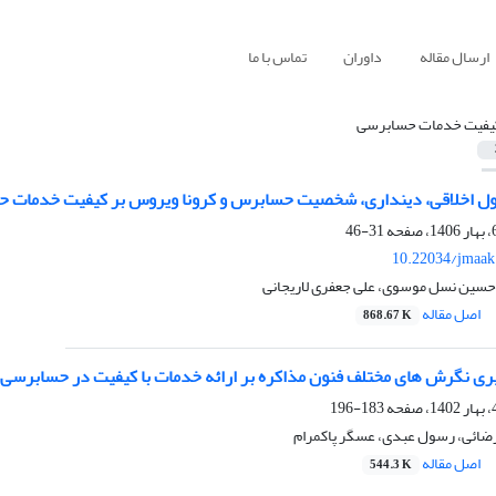
ارسال مقاله
داوران
تماس با ما
یفیت خدمات حسابرسی
صول اخلاقی، دینداری، شخصیت حسابرس و کرونا ویروس بر کیفیت خدمات
31-46
10.22034/jmaak
 حسین نسل موسوی، علی جعفری لاریجانی
اصل مقاله
868.67 K
گیری نگرش های مختلف فنون مذاکره بر ارائه خدمات با کیفیت در حسابرسی
183-196
رضائی، رسول عبدی، عسگر پاکمرام
اصل مقاله
544.3 K