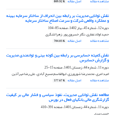
مشاهده مقاله
اصل مقاله
809.92 K
نقش توانایی مدیریت بر رابطه بین انحراف از ساختار سرمایه بهینه
و عملکرد واقعی شرکت و سرعت اصلاح ساختار سرمایه
دوره 12، شماره 45، بهار 1402، صفحه
85-104
حمید اولادغفاری، نگار خسروی پور، زهرا لشگری
مشاهده مقاله
اصل مقاله
704.03 K
نقش کمیته حسابرسی بر رابطه بین کوته بینی و توانمندی مدیریت
و گزارش حسابرس
دوره 11، شماره 44، زمستان 1401، صفحه
15-25
امید امری، محمدرضا شورورزی، ابوالقاسم مسیح آبادی، علی رضا مهرآذین
مشاهده مقاله
اصل مقاله
577.67 K
مطالعه نقش توانایی مدیریت، نفوذ سیاسی و فشار مالی بر کیفیت
گزارشگری مالی بانکهای فعال در بورس
دوره 11، شماره 44، زمستان 1401، صفحه
391-410
حبیب پیری