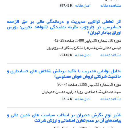
مشاهده مقاله
اصل مقاله
697.42 K
اثر تعاملی توانایی مدیریت و درماندگی مالی بر حق الزحمه
حسابرسی در چارچوب نظریه نمایندگی (شواهد تجربی: بورس
اوراق بهادار تهران)
دوره 10، شماره 39، پاییز 1400، صفحه
29-42
عباس عطائی شریف، زهرا لشگری، نگار خسروی پور
مشاهده مقاله
اصل مقاله
794.82 K
تحلیل توانایی مدیریت با تاکید برنقش شاخص های حسابداری و
حاکمیت شرکتی (روش هوش مصنوعی)
دوره 9، شماره 33، بهار 1399، صفحه
74-90
سید مصطفی شاه صاحبی، رویا دارابی، محسن حمیدیان
مشاهده مقاله
اصل مقاله
921.7 K
تاثیر نوع نگرش مدیران بر انتخاب سیاست های تامین مالی و
پیامدهای آن بر عدم تقارن اطلاعاتی و ارزش شرکت