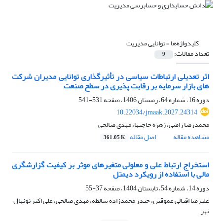
کلیدواژه‌ها =
توانایی مدیریت
تعداد مقالات:
9
اثر تعدیلی ارتباطات سیاسی در تأثیرگذاری توانایی مدیران شرکت
های بازار سرمایه بر رقابت پذیری در سطح صنعت
دوره 16، شماره 64، زمستان 1406، صفحه
531-541
10.22034/jmaak.2027.24314
محمدرضا راضی، زهره حاجیها، مهدی صالحی
مشاهده مقاله
اصل مقاله
361.05 K
استخراج ارتباط علی و معلولی متغیرهای موثر بر کیفیت گزارشگری
مالی با استفاده از رویکرد دیمتل
دوره 14، شماره 54، تابستان 1404، صفحه
37-55
علیرضا اقبالی عموقین، حیدر محمدزاده سالطه، مهدی صالحی، علی اکبر نونهال
نهر