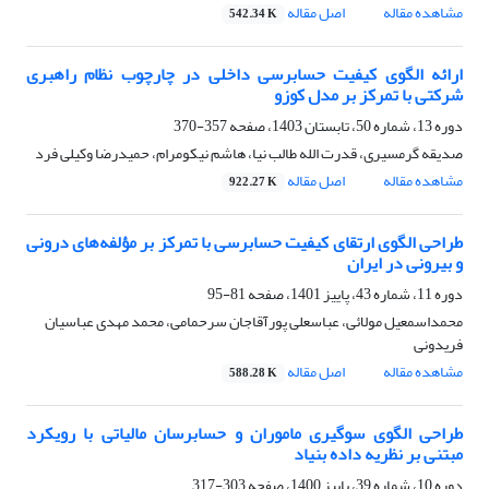
مشاهده مقاله
اصل مقاله
542.34 K
ارائه الگوی کیفیت حسابرسی داخلی در چارچوب نظام راهبری
شرکتی با تمرکز بر مدل کوزو
دوره 13، شماره 50، تابستان 1403، صفحه
357-370
صدیقه گرمسیری، قدرت الله طالب نیا، هاشم نیکومرام، حمیدرضا وکیلی فرد
مشاهده مقاله
اصل مقاله
922.27 K
طراحی الگوی ارتقای کیفیت حسابرسی با تمرکز بر مؤلفه‌های درونی
و بیرونی در ایران
دوره 11، شماره 43، پاییز 1401، صفحه
81-95
محمداسمعیل مولائی، عباسعلی پورآقاجان سرحمامی، محمد مهدی عباسیان
فریدونی
مشاهده مقاله
اصل مقاله
588.28 K
طراحی الگوی سوگیری ماموران و حسابرسان مالیاتی با رویکرد
مبتنی بر نظریه داده بنیاد
دوره 10، شماره 39، پاییز 1400، صفحه
303-317