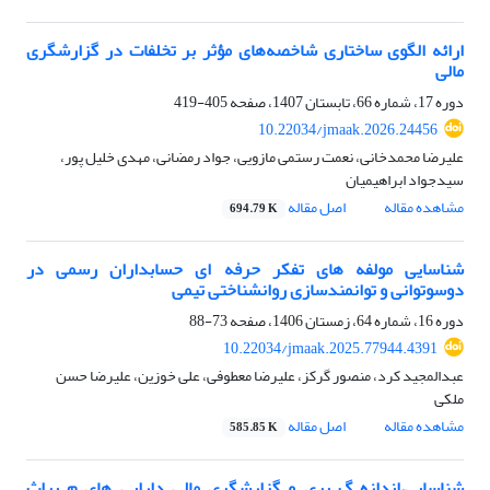
ارائه الگوی ساختاری شاخصه‌های مؤثر بر تخلفات در گزارشگری
مالی
دوره 17، شماره 66، تابستان 1407، صفحه
405-419
10.22034/jmaak.2026.24456
علیرضا محمدخانی، نعمت رستمی مازویی، جواد رمضانی، مهدی خلیل پور،
سیدجواد ابراهیمیان
مشاهده مقاله
اصل مقاله
694.79 K
شناسایی مولفه های تفکر حرفه ای حسابداران رسمی در
دوسوتوانی و توانمندسازی روانشناختی تیمی
دوره 16، شماره 64، زمستان 1406، صفحه
73-88
10.22034/jmaak.2025.77944.4391
عبدالمجید کرد، منصور گرکز، علیرضا معطوفی، علی خوزین، علیرضا حسن
ملکی
مشاهده مقاله
اصل مقاله
585.85 K
شناسایی،اندازه گ یری و گزارشگری مالی دارایی های م یراث