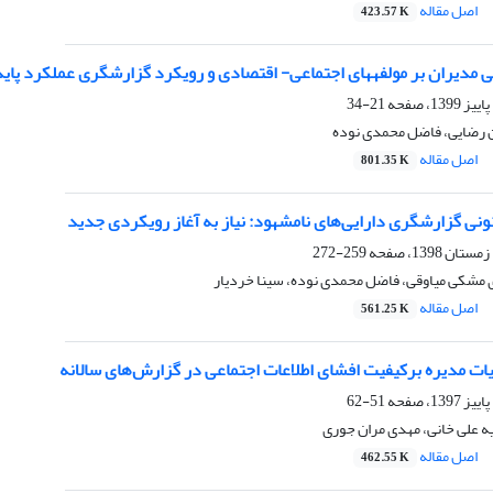
اصل مقاله
423.57 K
 مدیران بر مولفه‏های اجتماعی- اقتصادی و رویکرد گزارشگری عملکرد پاید
21-34
ن رضایی، فاضل محمدی نوده
اصل مقاله
801.35 K
ونی گزارشگری دارایی‌های نامشهود: نیاز به آغاز رویکردی جدید
259-272
ی مشکی میاوقی، فاضل محمدی نوده، سینا خردیار
اصل مقاله
561.25 K
یات مدیره برکیفیت افشای اطلاعات اجتماعی در گزارش‌های سالانه
51-62
 علی خانی، مهدی مران جوری
اصل مقاله
462.55 K