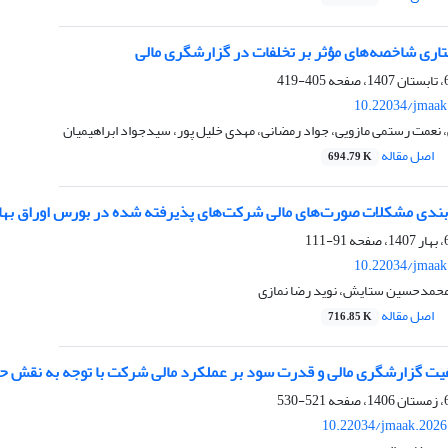
تاری شاخصه‌های مؤثر بر تخلفات در گزارشگری مالی
405-419
10.22034/jmaak
نعمت رستمی مازویی، جواد رمضانی، مهدی خلیل پور، سیدجواد ابراهیمیان
اصل مقاله
694.79 K
بندى مشکلات صورت‌هاى مالى شرکت‌‌هاى پذیرفته شده در بورس اوراق بهادار ع
91-111
10.22034/jmaak
 محمدحسین ستایش، نوید رضا نمازی
اصل مقاله
716.85 K
فیت گزارشگری مالی و قدرت سود بر عملکرد مالی شرکت با توجه به نقش
521-530
10.22034/jmaak.2026