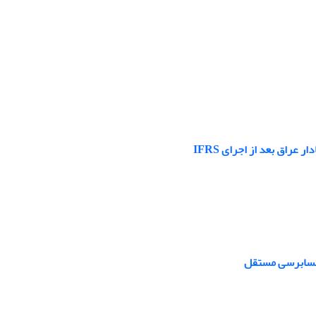
راق بعد از اجراى IFRS
 حسابرسی مستقل