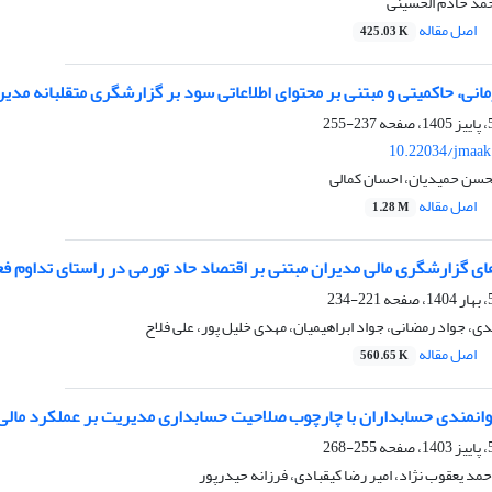
محمد خادم الحسینی
اصل مقاله
425.03 K
مانی، حاکمیتی و مبتنی بر محتوای اطلاعاتی سود بر گزارشگری متقلبانه مدیر
237-255
10.22034/jmaak
سن حمیدیان، احسان کمالی
اصل مقاله
1.28 M
ای گزارشگری مالی مدیران مبتنی بر اقتصاد حاد تورمی در راستای تداوم ف
221-234
جواد رمضانی، جواد ابراهیمیان، مهدی خلیل پور، علی فلاح
اصل مقاله
560.65 K
توانمندی حسابداران با چارچوب صلاحیت حسابداری مدیریت بر عملکرد مالی
255-268
حمد یعقوب نژاد، امیر رضا کیقبادی، فرزانه حیدرپور