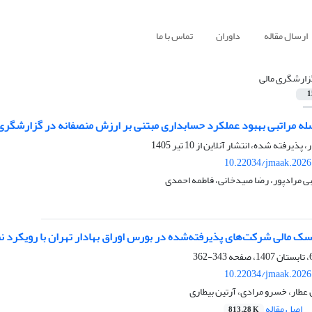
ارسال مقاله
داوران
تماس با ما
زارشگری مالی
1
سله مراتبی بهبود عملکرد حسابداری مبتنی بر ارزش منصفانه در گزارشگری
ر، پذیرفته شده، انتشار آنلاین از
10 تیر 1405
10.22034/jmaak.2026
ی مرادپور، رضا صیدخانی، فاطمه احمدی
ک مالی شرکت‌های پذیرفته‌شده در بورس اوراق بهادار تهران با رویکرد نظر
343-362
10.22034/jmaak.2026
طار، خسرو مرادی، آرتین بیطاری
اصل مقاله
813.28 K