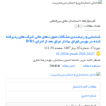
کلیدواژه‌ها =
استانداردهای بین‌المللی
تعداد مقالات:
1
شناسایى و رتبه‌بندى مشکلات صورت‌هاى مالى شرکت‌‌هاى پذیرفته
شده در بورس اوراق بهادار عراق بعد از اجراى IFRS
دوره 17، شماره 65، بهار 1407، صفحه
91-111
10.22034/jmaak.2026.24327
منتظر حامد عزیز، محمدحسین ستایش، نوید رضا نمازی
مشاهده مقاله
اصل مقاله
716.85 K
مقالات آماده انتشار
شماره جاری
شماره‌های پیشین نشریه