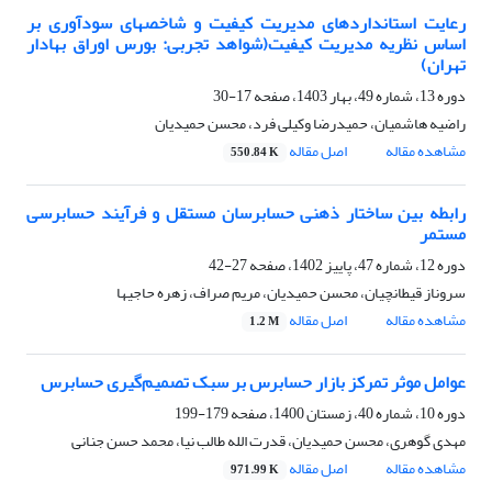
رعایت استانداردهای مدیریت کیفیت و شاخصهای سودآوری بر
اساس نظریه مدیریت کیفیت(شواهد تجربی: بورس اوراق بهادار
تهران)
دوره 13، شماره 49، بهار 1403، صفحه
17-30
راضیه هاشمیان، حمیدرضا وکیلی فرد، محسن حمیدیان
مشاهده مقاله
اصل مقاله
550.84 K
رابطه بین ساختار ذهنی حسابرسان مستقل و فرآیند حسابرسی
مستمر
دوره 12، شماره 47، پاییز 1402، صفحه
27-42
سروناز قیطانچیان، محسن حمیدیان، مریم صراف، زهره حاجیها
مشاهده مقاله
اصل مقاله
1.2 M
عوامل موثر تمرکز بازار حسابرس بر سبک تصمیم‌گیری حسابرس
دوره 10، شماره 40، زمستان 1400، صفحه
179-199
مهدی گوهری، محسن حمیدیان، قدرت الله طالب نیا، محمد حسن جنانی
مشاهده مقاله
اصل مقاله
971.99 K