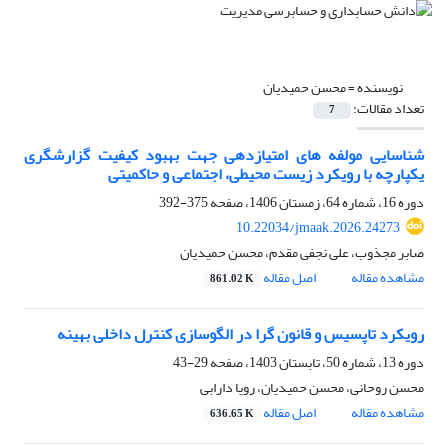
نویسنده =
محسن حمیدیان
تعداد مقالات:
7
شناسایی مولفه های امتیازدهی جهت بهبود کیفیت گزارشگری
یکپارچه با رویکرد زیست محیطی، اجتماعی و حاکمیتی
دوره 16، شماره 64، زمستان 1406، صفحه
375-392
10.22034/jmaak.2026.24273
صابر مجذوب، علی نجفی مقدم، محسن حمیدیان
مشاهده مقاله
اصل مقاله
861.02 K
رویکرد تاپسیس و قانون گرا در الگوسازی کنترل داخلی بهینه
دوره 13، شماره 50، تابستان 1403، صفحه
29-43
محسن روحانی، محسن حمیدیان، رویا دارابی
مشاهده مقاله
اصل مقاله
636.65 K