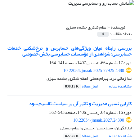
نویسنده =
اعظم شکری چشمه سبزی
تعداد مقالات:
4
بررسی رابطه میان ویژگی‌های حسابرس و نرخ‌شکنی خدمات
حسابرسی: شواهدی از مؤسسات حسابرسی بخش خصوصی
دوره 17، شماره 66، تابستان 1407، صفحه
141-164
10.22034/jmaak.2025.77925.4380
ندا زمانی فرد، بهرام همتی، اعظم شکری چشمه سبزی
مشاهده مقاله
اصل مقاله
838.15 K
کارایی نسبی مدیریت و تاثیر آن بر سیاست تقسیم سود
دوره 16، شماره 64، زمستان 1406، صفحه
543-562
10.22034/jmaak.2027.24390
لیلا نگهبان، سیدحسین حسینی، اعظم حسینی
مشاهده مقاله
اصل مقاله
827.25 K