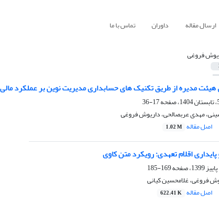
ارسال مقاله
داوران
تماس با ما
یوش فروغی
ی هیئت مدیره از طریق تکنیک های حسابداری مدیریت نوین بر عملکرد مالی
17-36
ینی، مهدی عربصالحی، داریوش فروغی
اصل مقاله
1.02 M
ایداری اقلام تعهدی: رویکرد متن کاوی
169-185
یوش فروغی، غلامحسین کیانی
اصل مقاله
622.41 K