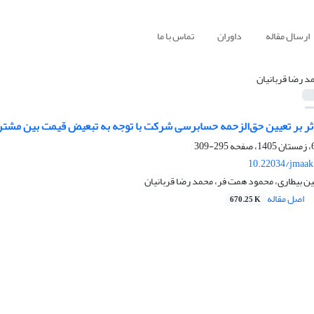
ارسال مقاله
داوران
تماس با ما
د رضا قربانیان
ثر بر تعیین حق‌الزحمه حسابرسی شرکت با توجه به تبعیض قیمت بین مش
295-309
10.22034/jmaak
تین بیطاری، محمود همت فر، محمد رضا قربانیان
اصل مقاله
670.25 K