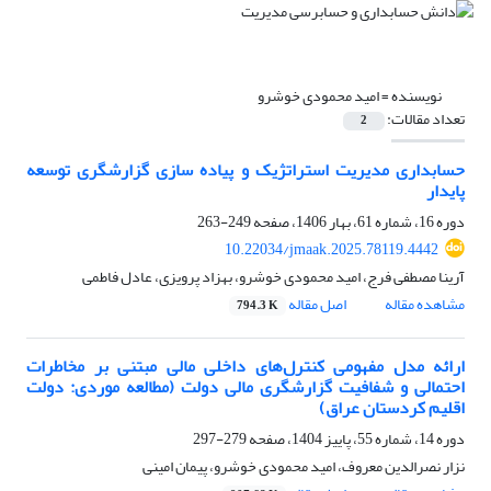
نویسنده =
امید محمودی خوشرو
تعداد مقالات:
2
حسابداری مدیریت استراتژیک و پیاده سازی گزارشگری توسعه
پایدار
دوره 16، شماره 61، بهار 1406، صفحه
249-263
10.22034/jmaak.2025.78119.4442
آرینا مصطفی فرج، امید محمودی خوشرو، بهزاد پرویزی، عادل فاطمی
مشاهده مقاله
اصل مقاله
794.3 K
ارائه مدل مفهومی کنترل‌های داخلی مالی مبتنی بر مخاطرات
احتمالی و شفافیت گزارشگری مالی دولت (مطالعه موردی: دولت
اقلیم کردستان عراق)
دوره 14، شماره 55، پاییز 1404، صفحه
279-297
نزار نصرالدین معروف، امید محمودی خوشرو، پیمان امینی