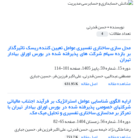
نویسنده =
حسن قدرتی
تعداد مقالات:
4
مدل سازی ساختاری تفسیری عوامل تعیین کننده ریسک تاثیرگذار
بر بازده سهام شرکت های پذیرفته شده در بورس اوراق بهادار
تهران
دوره 15، شماره 59، پاییز 1405، صفحه
101-114
مصطفی عبدالهی، حسن قدرتی، علی اکبر فرزین فر، حسین جباری
مشاهده مقاله
اصل مقاله
631.95 K
ارایه الگوی شناسایی عوامل استراتژیک بر فرآیند اجتناب مالیاتی
شرکت‎های خصوصی پذیرفته شده در بورس اوراق بهادار تهران با
تمرکز بر مدلسازی ساختاری تفسیری و تحلیل میک مک.
دوره 14، شماره 56، زمستان 1404، صفحه
65-82
رضا ملکی نژاد خیمه سری، حسن قدرتی، علی اکبر فرزین فر، حسین جباری
مشاهده مقاله
اصل مقاله
753.7 K